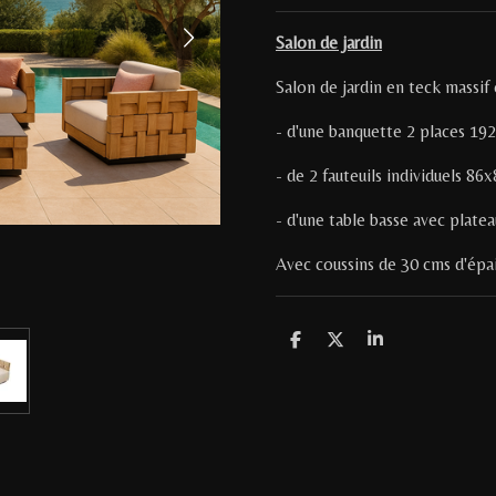
Salon de jardin
Salon de jardin en teck massif
- d'une banquette 2 places 1
- de 2 fauteuils individuels 8
- d'une table basse avec plat
Avec coussins de 30 cms d'épa
P
P
P
a
a
a
r
r
r
t
t
t
a
a
a
g
g
g
e
e
e
r
r
r