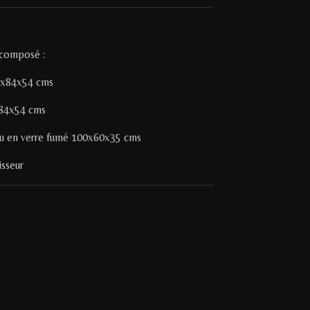
 composé :
92x84x54 cms
6x84x54 cms
eau en verre fumé 100x60x35 cms
isseur