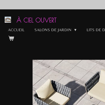
Passer
au
contenu
À CIEL OUVERT
principal
ACCUEIL
SALONS DE JARDIN
LITS DE 