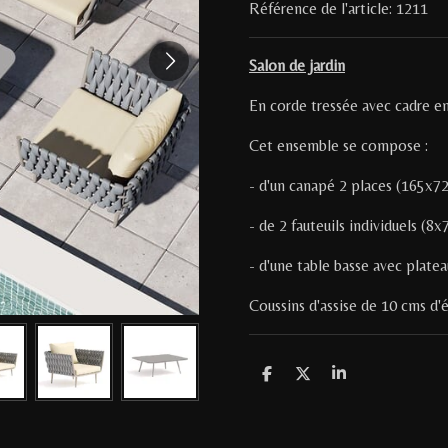
Référence de l'article:
1211
Salon de jardin
En corde tressée avec cadre en
Cet ensemble se compose :
- d'un canapé 2 places (165x7
- de 2 fauteuils individuels (8
- d'une table basse avec plat
Coussins d'assise de 10 cms d'
P
P
P
a
a
a
r
r
r
t
t
t
a
a
a