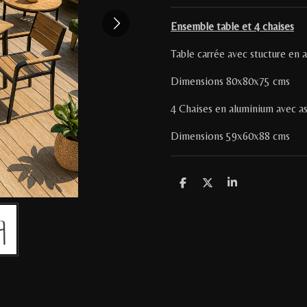
Ensemble table et 4 chaises
Table carrée avec stucture en 
Dimensions 80x80x75 cms
4 Chaises en aluminium avec as
Dimensions 59x60x88 cms
P
P
P
a
a
a
r
r
r
t
t
t
a
a
a
g
g
g
e
e
e
r
r
r