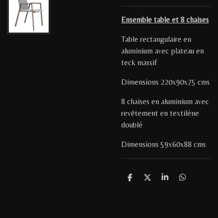
Ensemble table et 8 chaises
Table rectangulaire en
aluminium avec plateau en
teck massif
Dimensions 220x90x75 cms
8 chaises en aluminium avec
revêtement en textilène
doublé
Dimensions 59x60x88 cms
P
P
P
P
a
a
a
a
r
r
r
r
t
t
t
t
a
a
a
a