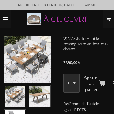
MOBILIER D'EXTÉRIEUR HAUT DE GAMME
Passer
au
contenu
À CIEL OUVERT
principal
2327/RECT8 - Table
rectangulaire en teck et 8
chaises
3 390,00 €
Ajouter
au
panier
Référence de l'article:
2327- RECT8