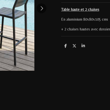
Table haute et 2 chaises
En aluminium 80x80x105 cms
+ 2 chaises hautes avec dossi
P
P
P
a
a
a
r
r
r
t
t
t
a
a
a
g
g
g
e
e
e
r
r
r